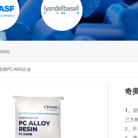
5500
 阻燃PC/ABS合金
奇美
1、
防
三方
2、
3、通