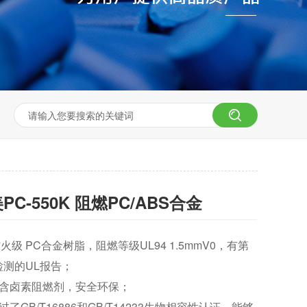
PC-550K 阻燃PC/ABS合金
火级 PC合金树脂，阻燃等级UL94 1.5mmV0，有第
检测的UL报告；
不含卤素阻燃剂，安全环保；
过了GB/T16886和GB/T14233生物相容性认证，能够