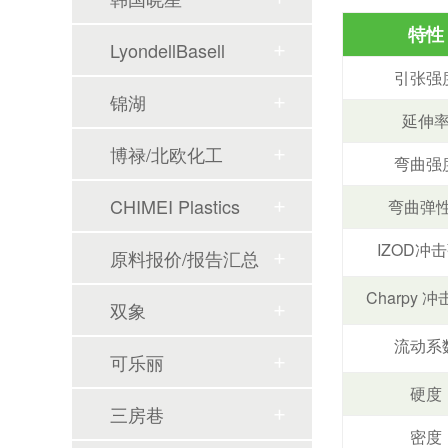
特性
LyondellBasell
引张强
锦湖
延伸
博禄/北欧化工
弯曲强
CHIMEI Plastics
弯曲弹
IZOD冲
原料报价/报告汇总
Charpy 
双象
流动系
可乐丽
硬度
三房巷
密度