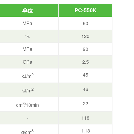
单位
PC-550K
MPa
60
%
120
MPa
90
GPa
2.5
45
2
kJ/m
46
2
kJ/m
22
3
cm
/10min
-
118
1.18
3
g/cm