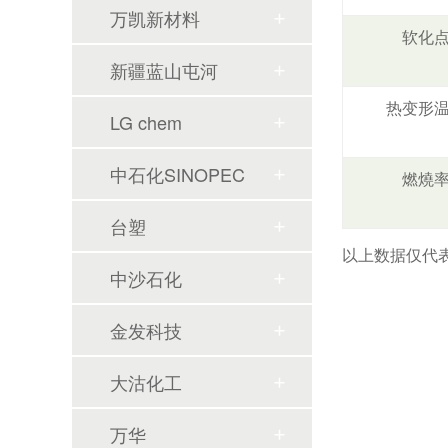
万凯新材料
软化
新疆蓝山屯河
热变形
LG chem
中石化SINOPEC
燃燒
台塑
以上数据仅代
中沙石化
金发科技
大沽化工
万华