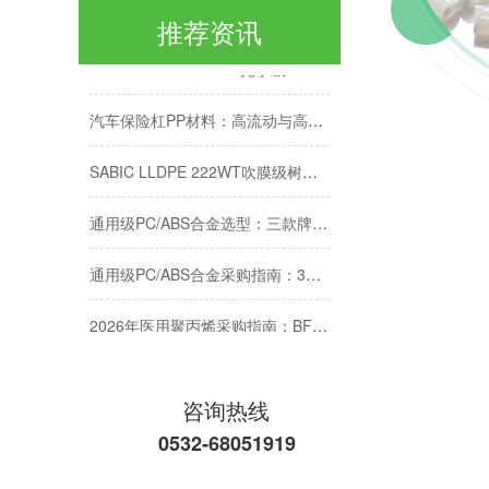
推荐资讯
SABIC PMMA P20MH光学级PMMA材料特性与加工应用
汽车保险杠PP材料：高流动与高抗冲如何兼得？
SABIC LLDPE 222WT吹膜级树脂性能与应用解析
通用级PC/ABS合金选型：三款牌号性能对比与适用场景
通用级PC/ABS合金采购指南：3款型号对比与选型要点
2026年医用聚丙烯采购指南：BFS工艺4款牌号
2026年EVA 7350M采购白皮书：鞋材发泡与垫圈选型指南
咨询热线
乐天PP-J170H紧缺-美丰为客户提供PP原料替代方案
0532-68051919
高性能ABS材料采购指南-奇美PA-749SK性能解析-保本稳供不加价