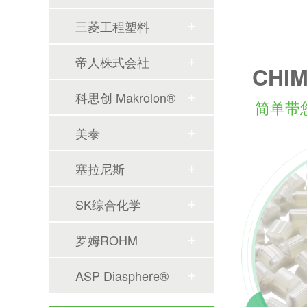
三菱工程塑料
帝人株式会社
CHI
科思创 Makrolon®
简单带您
美泰
塞拉尼斯
SK综合化学
罗姆ROHM
ASP Diasphere®
韩国工程塑料供应紧缺-奇美ABS双象PMMA-性能对标LG乐天