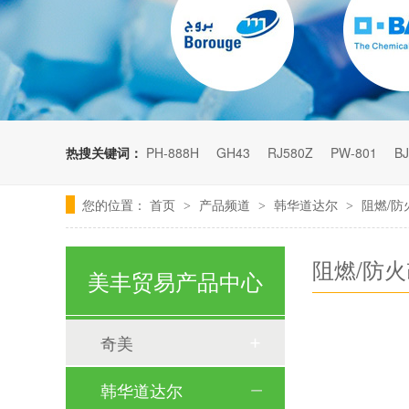
热搜关键词：
PH-888H
GH43
RJ580Z
PW-801
BJ
您的位置：
首页
产品频道
韩华道达尔
阻燃/防
>
>
>
阻燃/防火
美丰贸易产品中心
奇美
韩华道达尔