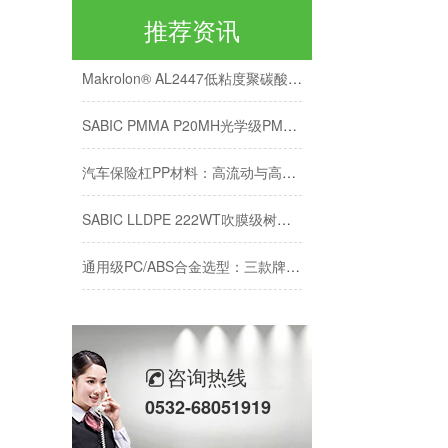
高性能ABS材料采购指南-奇美PA-749SK性能解析-保本稳供不加价
推荐资讯
Makrolon® AL2447低粘度聚碳酸酯在车灯透镜中的性能优势解析
SABIC PMMA P20MH光学级PMMA材料特性与加工应用
汽车保险杠PP材料：高流动与高抗冲如何兼得？
SABIC LLDPE 222WT吹膜级树脂性能与应用解析
通用级PC/ABS合金选型：三款牌号性能对比与适用场景
通用级PC/ABS合金采购指南：3款型号对比与选型要点
2026年医用聚丙烯采购指南：BFS工艺4款牌号
咨询热线
2026年EVA 7350M采购白皮书：鞋材发泡与垫圈选型指南
0532-68051919
乐天PP-J170H紧缺-美丰为客户提供PP原料替代方案