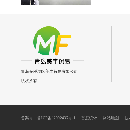
高性能ABS材料采购指南-奇美PA-749SK性能解析-保本稳供不加价
Makrolon® AL2447低粘度聚碳酸酯在车灯透镜中的性能优势解析
SABIC PMMA P20MH光学级PMMA材料特性与加工应用
汽车保险杠PP材料：高流动与高抗冲如何兼得？
SABIC LLDPE 222WT吹膜级树脂性能与应用解析
青岛保税港区美丰贸易有限公司
通用级PC/ABS合金选型：三款牌号性能对比与适用场景
版权所有
备案号：
鲁ICP备12002436号-1
百度统计
网站地图
技