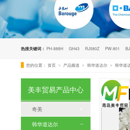
热搜关键词：
PH-888H
GH43
RJ580Z
PW-801
BJ
您的位置：
首页
产品频道
韩华道达尔
韩华道达
>
>
>
美丰贸易产品中心
奇美
韩华道达尔