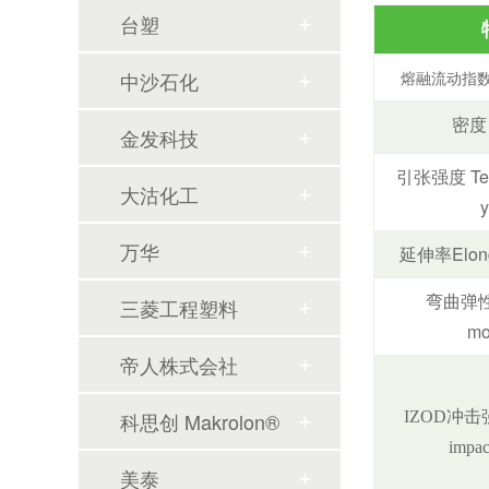
台塑
熔融流动指数Mel
中沙石化
密度 
金发科技
引张强度 Tensi
大沽化工
y
万华
延伸率Elonga
弯曲弹性率
三菱工程塑料
mo
帝人株式会社
IZOD冲击强
科思创 Makrolon®
impac
美泰
韩国工程塑料供应紧缺-奇美ABS双象PMMA-性能对标LG乐天