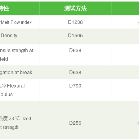
特性
测试方法
D1238
t Flow index
Density
D1505
le stength at
D638
ield
tion at break
D638
Flexural
D790
dulus
度 23 ℃ Izod
D256
t strength