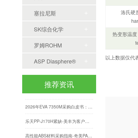
洛氏硬度 
塞拉尼斯
SABIC PMMA P20MH光学级PMMA材料特性与加工应用
ha
SK综合化学
汽车保险杠PP材料：高流动与高抗冲如何兼得？
热变形温度 Hea
t
SABIC LLDPE 222WT吹膜级树脂性能与应用解析
罗姆ROHM
以上数据仅代
通用级PC/ABS合金选型：三款牌号性能对比与适用场景
ASP Diasphere®
通用级PC/ABS合金采购指南：3款型号对比与选型要点
推荐资讯
2026年医用聚丙烯采购指南：BFS工艺4款牌号
2026年EVA 7350M采购白皮书：鞋材发泡与垫圈选型指南
乐天PP-J170H紧缺-美丰为客户提供PP原料替代方案
高性能ABS材料采购指南-奇美PA-749SK性能解析-保本稳供不加价