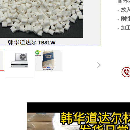
耐环
- 放
- 
- 加