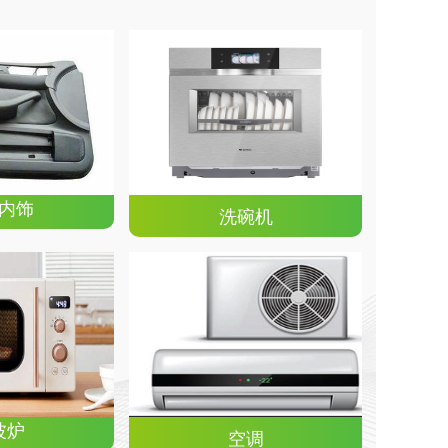
内饰
洗碗机
波炉
空调