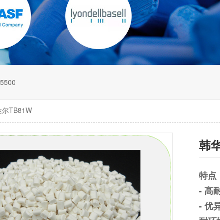
5500
尔TB81W
韩华
特点
- 高
- 优