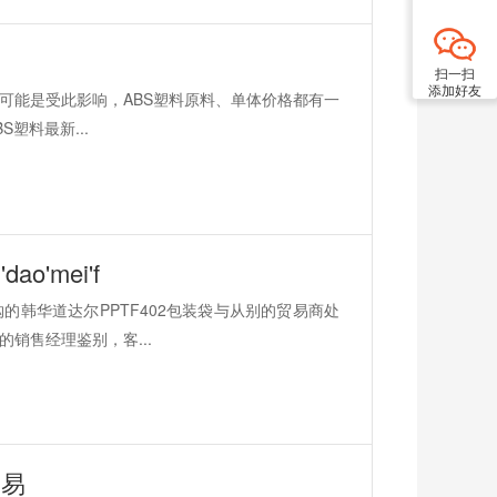
扫一扫
添加好友
动，可能是受此影响，ABS塑料原料、单体价格都有一
塑料最新...
o'mei'f
韩华道达尔PPTF402包装袋与从别的贸易商处
销售经理鉴别，客...
贸易