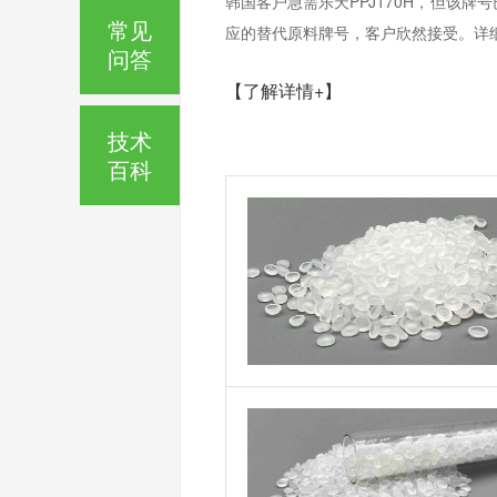
韩国客户急需乐天PPJ170H，但该
常见
应的替代原料牌号，客户欣然接受。详
问答
【了解详情+】
技术
百科