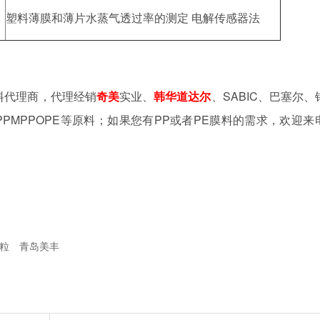
塑料薄膜和薄片水蒸气透过率的测定 电解传感器法
原料代理商，代理经销
奇美
实业、
韩华道达尔
、SABIC、巴塞尔、
SPPMPPOPE等原料；如果您有PP或者PE膜料的需求，欢迎来
颗粒
青岛美丰