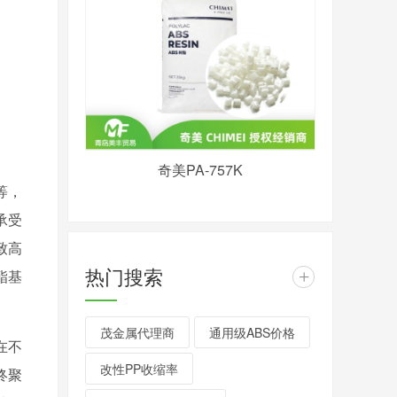
奇美PA-757K
等，
承受
致高
热门搜索
酯基
+
茂金属代理商
通用级ABS价格
在不
改性PP收缩率
终聚