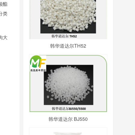
酸酯
分类
构大
韩华道达尔TH52
韩华道达尔 BJ550