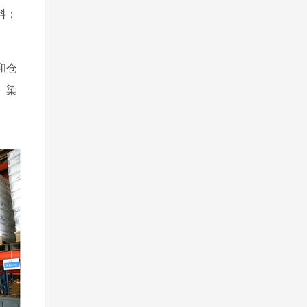
料；
和仓
、染