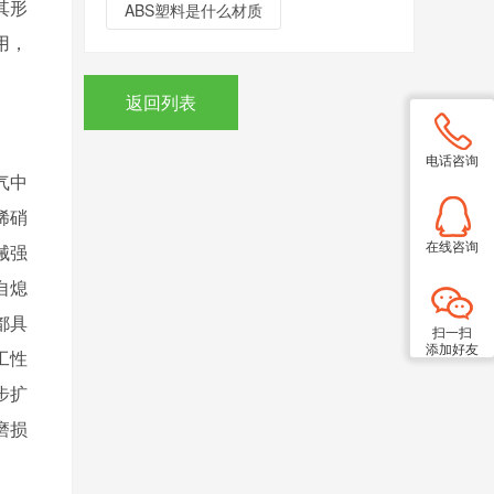
其形
ABS塑料是什么材质
用，
返回列表
电话咨询
气中
稀硝
在线咨询
械强
自熄
都具
扫一扫
添加好友
工性
步扩
磨损