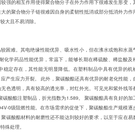
间较强的相互作用使得聚合物分子在外力作用下很难发生形变，
性大的聚合物分子链很难因自身的柔韧性抵消或部分抵消外力作
力较大且不易消除。
晶较困难。其电绝缘性能优异、吸水性小，但在沸水或饱和水蒸
耐化学药品性能优异，常温下，能够长期在稀硫酸、稀盐酸及
中稳定存在，其性能无明显降低。在塑料制品中具有优异的机
应产生应力开裂。 此外，聚碳酸酯还具有优异的耐老化性能，
为无色透明，具有较高的透光率，对红外光。可见光和紫外线等
聚碳酸酯注塑制品，折光指数为
1.589
。 聚碳酸酯具有良好的加
4V-0
级阻燃性能。在市场需求的促使下，聚碳酸酯生产规模逐
，聚碳酸酯材料的耐磨性还不能达到较好的要求，以至于应在易
行特殊处理。