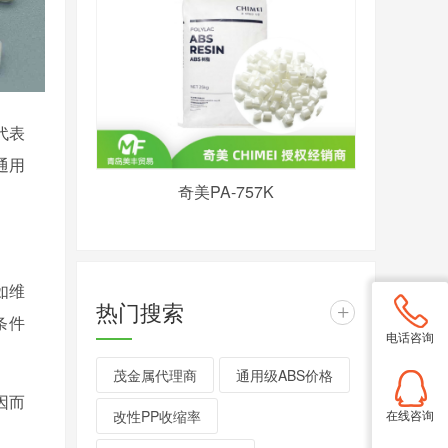
代表
通用
奇美PA-757K
如维
热门搜索
+
条件
电话咨询
茂金属代理商
通用级ABS价格
因而
在线咨询
改性PP收缩率