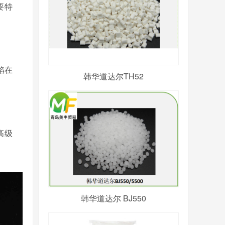
要特
焰在
韩华道达尔TH52
高级
韩华道达尔 BJ550