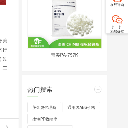
在线咨询
扫一扫
添加好友
奇美
富的行
奇美PA-757K
;改
、三
热门搜索
+
茂金属代理商
通用级ABS价格
改性PP收缩率