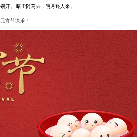
铁锁开。
暗尘随马去，明月逐人来。
民元宵节快乐！