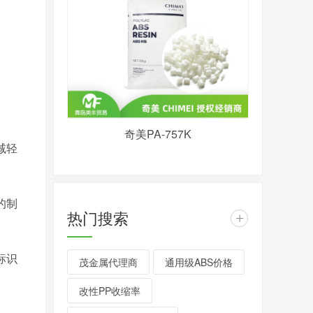
奇美PA-757K
减轻
的制
热门搜索
+
标识
茂金属代理商
通用级ABS价格
改性PP收缩率