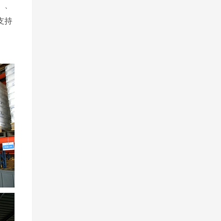
）、
支持