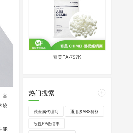
奇美PA-757K
热门搜索
+
、高
求较
茂金属代理商
通用级ABS价格
改性PP收缩率
性能