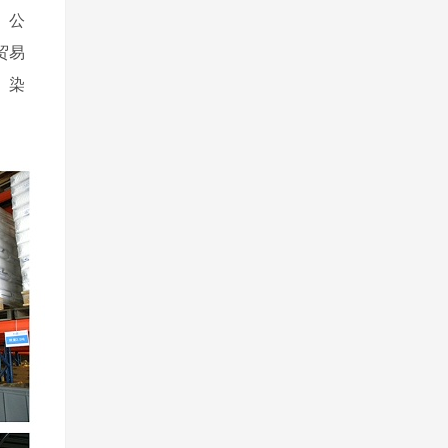
。公
贸易
、染