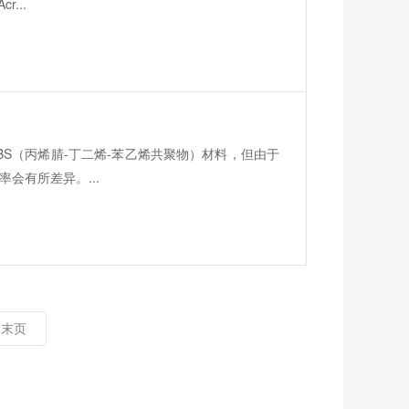
...
BS（丙烯腈-丁二烯-苯乙烯共聚物）材料，但由于
会有所差异。...
末页